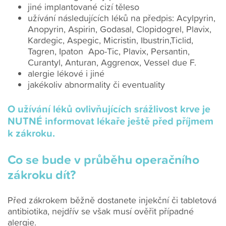
jiné implantované cizí těleso
užívání následujících léků na předpis: Acylpyrin,
Anopyrin, Aspirin, Godasal, Clopidogrel, Plavix,
Kardegic, Aspegic, Micristin, Ibustrin,Ticlid,
Tagren, Ipaton Apo-Tic, Plavix, Persantin,
Curantyl, Anturan, Aggrenox, Vessel due F.
alergie lékové i jiné
jakékoliv abnormality či eventuality
O užívání léků ovlivňujících srážlivost krve je
NUTNÉ informovat lékaře ještě před příjmem
k zákroku.
Co se bude v průběhu operačního
zákroku dít?
Před zákrokem běžně dostanete injekční či tabletová
antibiotika, nejdřív se však musí ověřit případné
alergie.