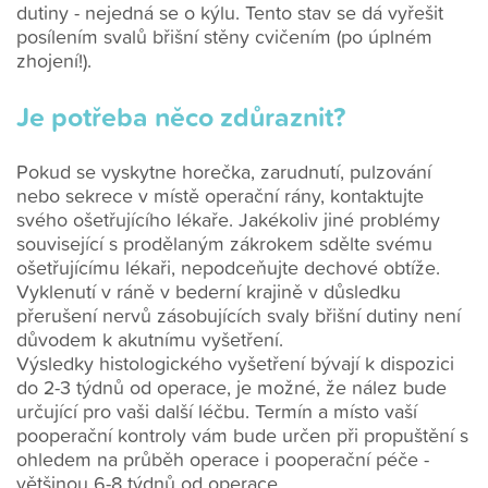
dutiny - nejedná se o kýlu. Tento stav se dá vyřešit
posílením svalů břišní stěny cvičením (po úplném
zhojení!).
Je potřeba něco zdůraznit?
Pokud se vyskytne horečka, zarudnutí, pulzování
nebo sekrece v místě operační rány, kontaktujte
svého ošetřujícího lékaře. Jakékoliv jiné problémy
související s prodělaným zákrokem sdělte svému
ošetřujícímu lékaři, nepodceňujte dechové obtíže.
Vyklenutí v ráně v bederní krajině v důsledku
přerušení nervů zásobujících svaly břišní dutiny není
důvodem k akutnímu vyšetření.
Výsledky histologického vyšetření bývají k dispozici
do 2-3 týdnů od operace, je možné, že nález bude
určující pro vaši další léčbu. Termín a místo vaší
pooperační kontroly vám bude určen při propuštění s
ohledem na průběh operace i pooperační péče -
většinou 6-8 týdnů od operace.