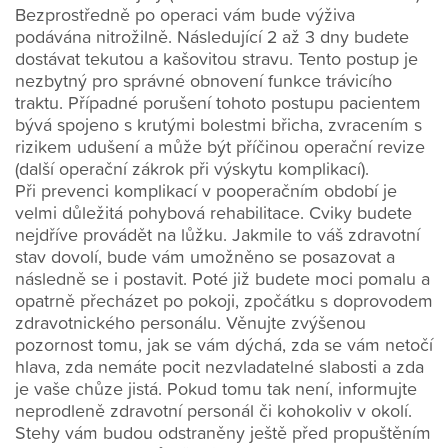
Bezprostředně po operaci vám bude výživa
podávána nitrožilně. Následující 2 až 3 dny budete
dostávat tekutou a kašovitou stravu. Tento postup je
nezbytný pro správné obnovení funkce trávicího
traktu. Případné porušení tohoto postupu pacientem
bývá spojeno s krutými bolestmi břicha, zvracením s
rizikem udušení a může být příčinou operační revize
(další operační zákrok při výskytu komplikací).
Při prevenci komplikací v pooperačním období je
velmi důležitá pohybová rehabilitace. Cviky budete
nejdříve provádět na lůžku. Jakmile to váš zdravotní
stav dovolí, bude vám umožněno se posazovat a
následně se i postavit. Poté již budete moci pomalu a
opatrně přecházet po pokoji, zpočátku s doprovodem
zdravotnického personálu. Věnujte zvýšenou
pozornost tomu, jak se vám dýchá, zda se vám netočí
hlava, zda nemáte pocit nezvladatelné slabosti a zda
je vaše chůze jistá. Pokud tomu tak není, informujte
neprodleně zdravotní personál či kohokoliv v okolí.
Stehy vám budou odstraněny ještě před propuštěním