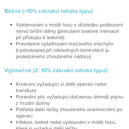
Běžné (>10% zákroků tohoto typu)
Vyklenování v místě řezu v důsledku poškození
nervů břišní stěny (přerušení svalové inervace
při přístupu k ledvině)
Pravidelné vyšetřování močového měchýře
(cystoskopie) při následných kontrolách (u
prokázaného zhoubného nádoru)
Výjimečné (2- 10% zákroků tohoto typu)
Krvácení vyžadující si další operaci nebo
transfuze
Poranění plic vyžadující dočasnou drenáž plynu
z hrudní dutiny
Potřeba další léčby zhoubného onemocnění po
operaci
Infekce, bolest nebo vydouvání v místě řezu,
které si vyžadují další léčbu