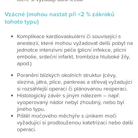
Vzácné (mohou nastat při <2 % zákroků
tohoto typu)
Komplikace kardiovaskulární či související s
anestezií, které mohou vyžadovat delší pobyt na
jednotce intenzivní péče (plicní infekce, plicní
embolie, srdeční infarkt, trombóza hluboké žíly,
apod.)
Poranění blízkých okolních struktur (cévy,
slezina, játra, plíce, pankreas a střeva) vyžadující
si rozsáhlejší operaci či plánovanou reoperaci.
Histologický závěr s jiným nálezem – např.
vyoperovaný nádor nebyl zhoubný, nebo byl
jiného typu.
Píštěl močového měchýře s únikem moči
vyžadující si prodlouženou katetrizaci nebo další
operaci.