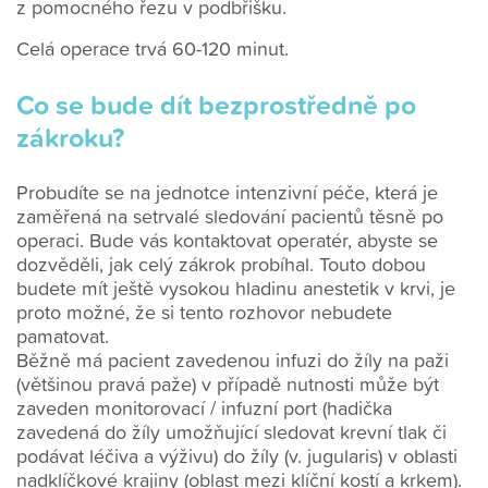
z pomocného řezu v podbřišku.
Celá operace trvá 60-120 minut.
Co se bude dít bezprostředně po
zákroku?
Probudíte se na jednotce intenzivní péče, která je
zaměřená na setrvalé sledování pacientů těsně po
operaci. Bude vás kontaktovat operatér, abyste se
dozvěděli, jak celý zákrok probíhal. Touto dobou
budete mít ještě vysokou hladinu anestetik v krvi, je
proto možné, že si tento rozhovor nebudete
pamatovat.
Běžně má pacient zavedenou infuzi do žíly na paži
(většinou pravá paže) v případě nutnosti může být
zaveden monitorovací / infuzní port (hadička
zavedená do žíly umožňující sledovat krevní tlak či
podávat léčiva a výživu) do žíly (v. jugularis) v oblasti
nadklíčkové krajiny (oblast mezi klíční kostí a krkem).