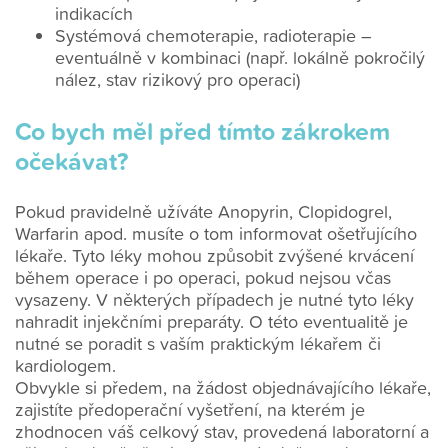
indikacích
Systémová chemoterapie, radioterapie –
eventuálně v kombinaci (např. lokálně pokročilý
nález, stav rizikový pro operaci)
Co bych měl před tímto zákrokem
očekávat?
Pokud pravidelně užíváte Anopyrin, Clopidogrel,
Warfarin apod. musíte o tom informovat ošetřujícího
lékaře. Tyto léky mohou způsobit zvýšené krvácení
během operace i po operaci, pokud nejsou včas
vysazeny. V některých případech je nutné tyto léky
nahradit injekčními preparáty. O této eventualitě je
nutné se poradit s vaším praktickým lékařem či
kardiologem.
Obvykle si předem, na žádost objednávajícího lékaře,
zajistíte předoperační vyšetření, na kterém je
zhodnocen váš celkový stav, provedená laboratorní a