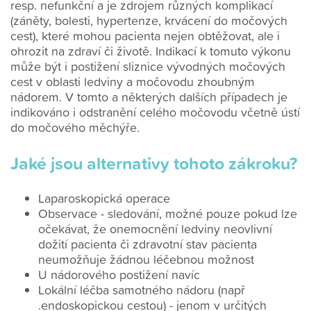
resp. nefunkční a je zdrojem různých komplikací
(záněty, bolesti, hypertenze, krvácení do močových
cest), které mohou pacienta nejen obtěžovat, ale i
ohrozit na zdraví či životě. Indikací k tomuto výkonu
může být i postižení sliznice vývodných močových
cest v oblasti ledviny a močovodu zhoubným
nádorem. V tomto a některých dalších případech je
indikováno i odstranění celého močovodu včetně ústí
do močového měchýře.
Jaké jsou alternativy tohoto zákroku?
Laparoskopická operace
Observace - sledování, možné pouze pokud lze
očekávat, že onemocnění ledviny neovlivní
dožití pacienta či zdravotní stav pacienta
neumožňuje žádnou léčebnou možnost
U nádorového postižení navíc
Lokální léčba samotného nádoru (např
.endoskopickou cestou) - jenom v určitých