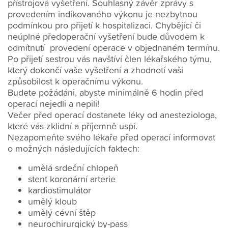
přístrojová vyšetření. Souhlasný závěr zprávy s
provedením indikovaného výkonu je nezbytnou
podmínkou pro přijetí k hospitalizaci. Chybějící či
neúplné předoperační vyšetření bude důvodem k
odmítnutí provedení operace v objednaném termínu.
Po přijetí sestrou vás navštíví člen lékařského týmu,
který dokončí vaše vyšetření a zhodnotí vaši
způsobilost k operačnímu výkonu.
Budete požádáni, abyste minimálně 6 hodin před
operací nejedli a nepili!
Večer před operací dostanete léky od anesteziologa,
které vás zklidní a příjemně uspí.
Nezapomeňte svého lékaře před operací informovat
o možných následujících faktech:
umělá srdeční chlopeň
stent koronární arterie
kardiostimulátor
umělý kloub
umělý cévní štěp
neurochirurgický by-pass