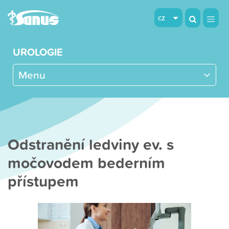
cz
UROLOGIE
Menu
Odstranění ledviny ev. s
močovodem bederním
přístupem