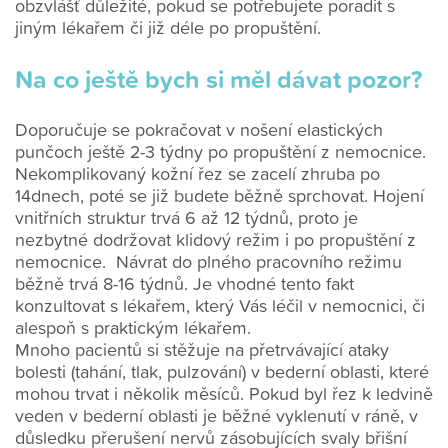
obzvlášť důležité, pokud se potřebujete poradit s
jiným lékařem či již déle po propuštění.
Na co ještě bych si měl dávat pozor?
Doporučuje se pokračovat v nošení elastických
punčoch ještě 2-3 týdny po propuštění z nemocnice.
Nekomplikovaný kožní řez se zacelí zhruba po
14dnech, poté se již budete běžně sprchovat. Hojení
vnitřních struktur trvá 6 až 12 týdnů, proto je
nezbytné dodržovat klidový režim i po propuštění z
nemocnice. Návrat do plného pracovního režimu
běžně trvá 8-16 týdnů. Je vhodné tento fakt
konzultovat s lékařem, který Vás léčil v nemocnici, či
alespoň s praktickým lékařem.
Mnoho pacientů si stěžuje na přetrvávající ataky
bolesti (tahání, tlak, pulzování) v bederní oblasti, které
mohou trvat i několik měsíců. Pokud byl řez k ledvině
veden v bederní oblasti je běžné vyklenutí v ráně, v
důsledku přerušení nervů zásobujících svaly břišní