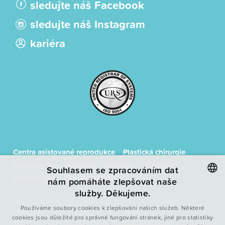
sledujte náš Facebook
sledujte náš Instagram
kariéra
Centra asistované reprodukce
Plastická chirurgie
Gynekologie
Genetika
Urologie
Ortopedie
Souhlasem se zpracováním dat
Rehabilitace
RTG pracoviště
nám pomáháte zlepšovat naše
služby. Děkujeme.
CZECH
Toto jsou internetové stránky společnosti První privátní
Používáme soubory cookies k zlepšování našich služeb. Některé
chirurgické centrum spol. s r.o., se sídlem Labská kotlina 1220/69,
ENGLISH
cookies jsou důležité pro správné fungování stránek, jiné pro statistiky
Hradec Králové, PSČ 500 02, IČ: 49813692, zapsané v obchodním