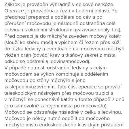
Zákrok je prováděn výhradně v celkové narkóze.
Operace je prováděna z řezu v bederní oblasti. Po
předchozí preparaci a oddělení od cév a po
přerušení močovodu je následně odstraněna celá
ledvina i s okolními strukturami (vazivové obaly, tuk).
Před operací je do měchýře zaveden močový katétr
(slouží ke sběru moči) a vpichem či řezem přes kůži
do lůžka ledviny a eventuálně i k močovému měchýři
vložen drén (odvádí krev a tkáňový sekret z místa,
odkud se odstranila ledvina/močovod).
V případě nutnosti odstranění ledviny s celým
močovodem se výkon kombinuje s oddělením
močovodu od stěny měchýře a jeho
zaslepením/uzavřením. Tato část operace se provádí
teleskopickým nástrojem přes močovou trubici a
v měchýři se ponechává katétr v tomto případě 7 dnů
(pro samovolné zahojení místa po močovodu).
Močovod se odstraňuje následně v celku s ledvinou.
Močovod je někdy nutné oddělit od močového
měchýře místo endoskopického klasickým přístupem