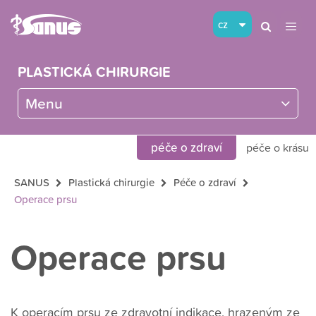
cz
PLASTICKÁ CHIRURGIE
Menu
péče o zdraví
péče o krásu
SANUS
Plastická chirurgie
Péče o zdraví
Operace prsu
Operace prsu
K operacím prsu ze zdravotní indikace, hrazeným ze