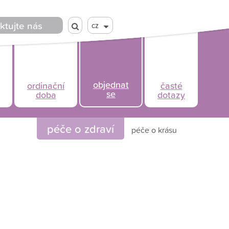
ktujte nás
cz
objednat
ordinační
časté
se
doba
dotazy
péče o zdraví
péče o krásu