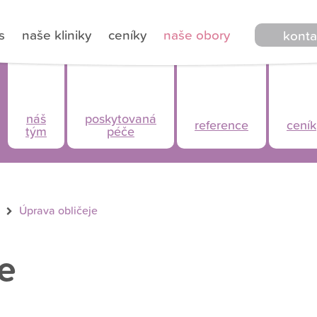
s
naše kliniky
ceníky
naše obory
konta
náš
poskytovaná
reference
ceník
tým
péče
Úprava obličeje
e