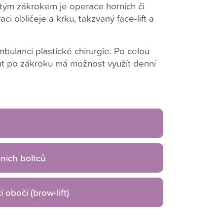
tým zákrokem je operace horních či
i obličeje a krku, takzvaný face-lift a
mbulanci plastické chirurgie. Po celou
nt po zákroku má možnost využít denní
ních boltců
 obočí (brow-lift)