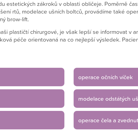
 estetických zákroků v oblasti obličeje. Poměrně čas
šení rtů, modelace ušních boltců, provádíme také operac
ý brow-lift.
ši plastičtí chirurgové, je však lepší se informovat v a
ová péče orientovaná na co nejlepší výsledek. Pacie
operace očních víček
modelace odstátých uš
operace čela a zvednutí