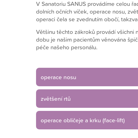
V Sanatoriu SANUS provádíme celou řadu
dolních očních víček, operace nosu, zvět
operaci čela se zvednutím obočí, takzvan
Většinu těchto zákroků provádí všichni na
dobu je našim pacientům věnována špičk
péče našeho personálu.
operace nosu
zvětšení rtů
operace obličeje a krku (face-lift)