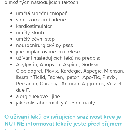
o možných následujících faktech:
umělá srdeční chlopeň
stent koronární arterie
kardiostimulátor
umělý kloub
umělý cévní štěp
neurochirurgický by-pass
jiné implantované cizí těleso
užívání následujících léků na předpis:
Acylpyrin, Anopyrin, Aspirin, Godasal,
Clopidogrel, Plavix, Kardegic, Aspegic, Micristin,
Ibustrin,Ticlid, Tagren, Ipaton Apo-Tic, Plavix,
Persantin, Curantyl, Anturan, Aggrenox, Vessel
due F.
alergie lékové i jiné
jakékoliv abnormality či eventuality
O užívání léků ovlivňujících srážlivost krve je
NUTNÉ informovat lékaře ještě před příjmem