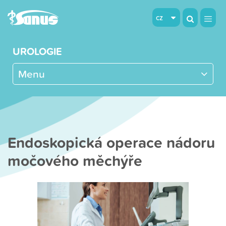
cz
UROLOGIE
Menu
Endoskopická operace nádoru
močového měchýře