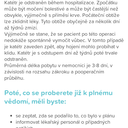
Katétr je odstraněn během hospitalizace. Zpočátku
může být močení bolestivé a může být častější než
obvykle, výjimečně s příměsí krve. Počáteční obtíže
lze zklidnit léky. Tyto obtíže obyčejně za několik dní
až týdnů zmizí.
Výjimečně se stane, že se pacient po této operaci
nedokáže spontánně vymočit vůbec. V tomto případě
je katétr zaveden zpět, aby hojení mohlo probíhat v
klidu. Katétr je s odstupem dní až týdnů poté trvale
odstraněn.
Průměrná délka pobytu v nemocnici je 3-8 dní, v
závislosti na rozsahu zákroku a pooperačním
průběhu.
Poté, co se proberete již k plnému
vědomí, měli byste:
se zeptat, zda se podařilo to, co bylo v plánu
informovat lékařský personál o případných