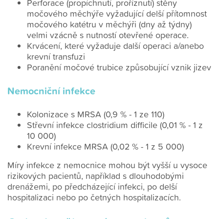
Perforace (propíchnutí, proříznutí) stěny
močového měchýře vyžadující delší přítomnost
močového katétru v měchýři (dny až týdny)
velmi vzácně s nutností otevřené operace.
Krvácení, které vyžaduje další operaci a/anebo
krevní transfuzi
Poranění močové trubice způsobující vznik jizev
Nemocniční infekce
Kolonizace s MRSA (0,9 % - 1 ze 110)
Střevní infekce clostridium difficile (0,01 % - 1 z
10 000)
Krevní infekce MRSA (0,02 % - 1 z 5 000)
Míry infekce z nemocnice mohou být vyšší u vysoce
rizikových pacientů, například s dlouhodobými
drenážemi, po předcházející infekci, po delší
hospitalizaci nebo po četných hospitalizacích.