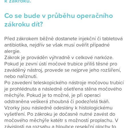
k zákroku.
Co se bude v průběhu operačního
zákroku dít?
Před zákrokem běžně dostanete injekční či tabletová
antibiotika, nejdřív se však musí ověřit případné
alergie.
Zákrok je prováděn výhradně v celkové narkóze.
Pokud je zevní ústí močové trubice příliš těsné pro
zaváděný nástroj, provede se nejprve jeho rozšíření,
nebo naříznutí.
Po zavedení teleskopického nástroje močovou trubicí
je prohlédnuta a následně ošetřena stěna močového
měchýře. Pokud je to možné, je při operaci
odstraněna veškerá zhoubná či podezřelá tkáň.
Vzorky jsou následně odeslány k histologickému
vyšetření. Po zákroku je dočasně nutné zavést do
močového měchýře katétr s možností proplachu. V
závislosti na rozsahu a hloubce resekční plochy to