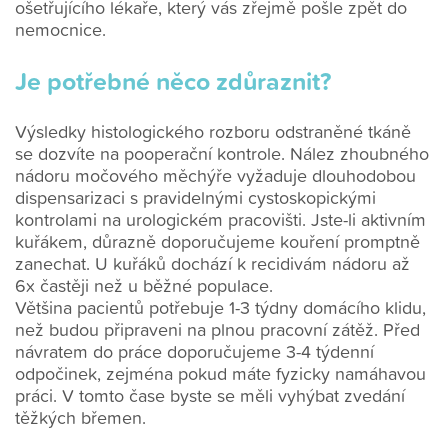
ošetřujícího lékaře, který vás zřejmě pošle zpět do
nemocnice.
Je potřebné něco zdůraznit?
Výsledky histologického rozboru odstraněné tkáně
se dozvíte na pooperační kontrole. Nález zhoubného
nádoru močového měchýře vyžaduje dlouhodobou
dispensarizaci s pravidelnými cystoskopickými
kontrolami na urologickém pracovišti. Jste-li aktivním
kuřákem, důrazně doporučujeme kouření promptně
zanechat. U kuřáků dochází k recidivám nádoru až
6x častěji než u běžné populace.
Většina pacientů potřebuje 1-3 týdny domácího klidu,
než budou připraveni na plnou pracovní zátěž. Před
návratem do práce doporučujeme 3-4 týdenní
odpočinek, zejména pokud máte fyzicky namáhavou
práci. V tomto čase byste se měli vyhýbat zvedání
těžkých břemen.