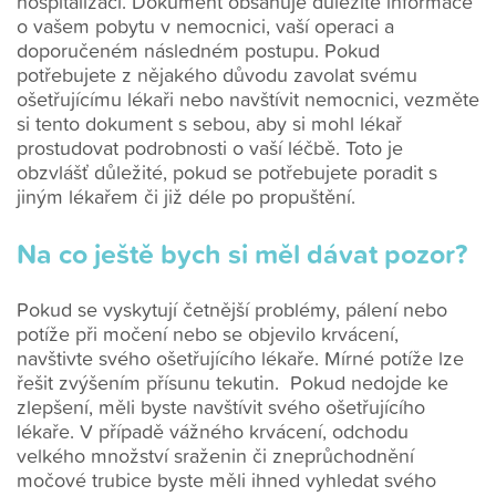
hospitalizaci. Dokument obsahuje důležité informace
o vašem pobytu v nemocnici, vaší operaci a
doporučeném následném postupu. Pokud
potřebujete z nějakého důvodu zavolat svému
ošetřujícímu lékaři nebo navštívit nemocnici, vezměte
si tento dokument s sebou, aby si mohl lékař
prostudovat podrobnosti o vaší léčbě. Toto je
obzvlášť důležité, pokud se potřebujete poradit s
jiným lékařem či již déle po propuštění.
Na co ještě bych si měl dávat pozor?
Pokud se vyskytují četnější problémy, pálení nebo
potíže při močení nebo se objevilo krvácení,
navštivte svého ošetřujícího lékaře. Mírné potíže lze
řešit zvýšením přísunu tekutin. Pokud nedojde ke
zlepšení, měli byste navštívit svého ošetřujícího
lékaře. V případě vážného krvácení, odchodu
velkého množství sraženin či zneprůchodnění
močové trubice byste měli ihned vyhledat svého