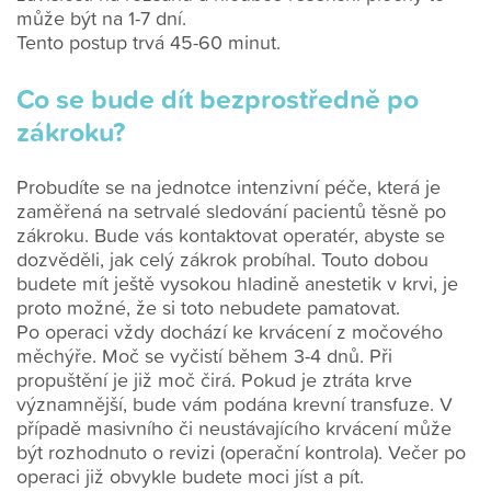
může být na 1-7 dní.
Tento postup trvá 45-60 minut.
Co se bude dít bezprostředně po
zákroku?
Probudíte se na jednotce intenzivní péče, která je
zaměřená na setrvalé sledování pacientů těsně po
zákroku. Bude vás kontaktovat operatér, abyste se
dozvěděli, jak celý zákrok probíhal. Touto dobou
budete mít ještě vysokou hladině anestetik v krvi, je
proto možné, že si toto nebudete pamatovat.
Po operaci vždy dochází ke krvácení z močového
měchýře. Moč se vyčistí během 3-4 dnů. Při
propuštění je již moč čirá. Pokud je ztráta krve
významnější, bude vám podána krevní transfuze. V
případě masivního či neustávajícího krvácení může
být rozhodnuto o revizi (operační kontrola). Večer po
operaci již obvykle budete moci jíst a pít.