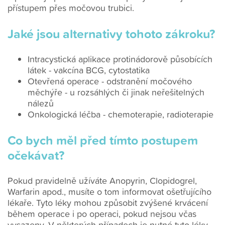
přístupem přes močovou trubici.
Jaké jsou alternativy tohoto zákroku?
Intracystická aplikace protinádorově působících
látek - vakcína BCG, cytostatika
Otevřená operace - odstranění močového
měchýře - u rozsáhlých či jinak neřešitelných
nálezů
Onkologická léčba - chemoterapie, radioterapie
Co bych měl před tímto postupem
očekávat?
Pokud pravidelně užíváte Anopyrin, Clopidogrel,
Warfarin apod., musíte o tom informovat ošetřujícího
lékaře. Tyto léky mohou způsobit zvýšené krvácení
během operace i po operaci, pokud nejsou včas
vysazeny. V některých případech je nutné tyto léky