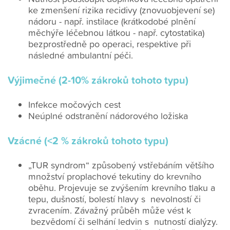
ke zmenšení rizika recidivy (znovuobjevení se)
nádoru - např. instilace (krátkodobé plnění
měchýře léčebnou látkou - např. cytostatika)
bezprostředně po operaci, respektive při
následné ambulantní péči.
Výjimečné (2-10% zákroků tohoto typu)
Infekce močových cest
Neúplné odstranění nádorového ložiska
Vzácné (<2 % zákroků tohoto typu)
„TUR syndrom“ způsobený vstřebáním většího
množství proplachové tekutiny do krevního
oběhu. Projevuje se zvýšením krevního tlaku a
tepu, dušností, bolestí hlavy s nevolností či
zvracením. Závažný průběh může vést k
bezvědomí či selhání ledvin s nutností dialýzy.