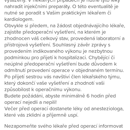
nahradit injekčními preparáty. O této eventualitě je
nutné se poradit s Vašim praktickým lékařem či
kardiologem.
Obvykle si předem, na žádost objednávajícího lékaře,
zajistíte předoperační vyšetření, na kterém je
zhodnocen váš celkový stav, provedená laboratorní a
přístrojová vyšetření. Souhlasný závěr zprávy s
provedením indikovaného výkonu je nezbytnou
podmínkou pro přijetí k hospitalizaci. Chybějící či
neúplné předoperační vyšetření bude důvodem k
odmítnutí provedení operace v objednaném termínu.
Po přijetí sestrou vás navštíví člen lékařského týmu,
který dokončí vaše vyšetření a zhodnotí vaši
způsobilost k operačnímu výkonu.
Budete požádáni, abyste minimálně 6 hodin před
operací nejedli a nepili!
Večer před operací dostanete léky od anesteziologa,
které vás zklidní a příjemně uspí.
Nezapomeňte svého lékaře před operací informovat