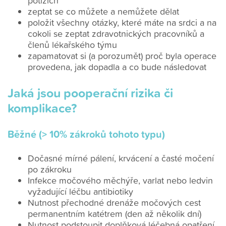
potížích
zeptat se co můžete a nemůžete dělat
položit všechny otázky, které máte na srdci a na
cokoli se zeptat zdravotnických pracovníků a
členů lékařského týmu
zapamatovat si (a porozumět) proč byla operace
provedena, jak dopadla a co bude následovat
Jaká jsou pooperační rizika či
komplikace?
Běžné (> 10% zákroků tohoto typu)
Dočasné mírné pálení, krvácení a časté močení
po zákroku
Infekce močového měchýře, varlat nebo ledvin
vyžadující léčbu antibiotiky
Nutnost přechodné drenáže močových cest
permanentním katétrem (den až několik dní)
Nutnost podstoupit doplňková léčebná opatření