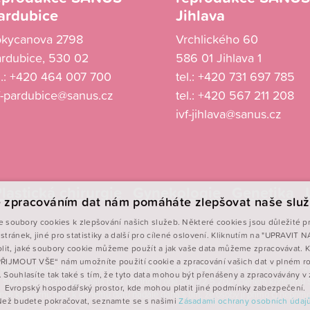
ardubice
Jihlava
okycanova 2798
Vrchlického 60
rdubice, 530 02
586 01 Jihlava 1
l.:
+420 464 007 700
tel.:
+420 731 697 785
f-pardubice@sanus.cz
tel.:
+420 567 211 208
ivf-jihlava@sanus.cz
lastická chirurgie
Gynekologie
Genetika
 zpracováním dat nám pomáháte zlepšovat naše služ
 soubory cookies k zlepšování našich služeb. Některé cookies jsou důležité p
stránek, jiné pro statistiky a další pro cílené oslovení. Kliknutím na "UPRAVIT
lit, jaké soubory cookie můžeme použít a jak vaše data můžeme zpracovávat. K
„PŘIJMOUT VŠE“ nám umožníte použití cookie a zpracování vašich dat v plném r
rurgické centrum spol. s r.o., se sídlem Labská kotlina 1220/69, Hradec Králové,
. Souhlasíte tak také s tím, že tyto data mohou být přenášeny a zpracovávány 
 5023. Společnost přestala být s účinností ode dne 22.5.2021 členem koncernu 
Evropský hospodářský prostor, kde mohou platit jiné podmínky zabezpečení.
stence koncernu není k danému datu nadále dána s tím, že osoby jí přímo či nepří
Než budete pokračovat, seznamte se s našimi
Zásadami ochrany osobních údajů