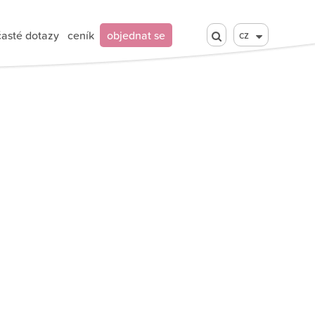
časté dotazy
ceník
objednat se
cz