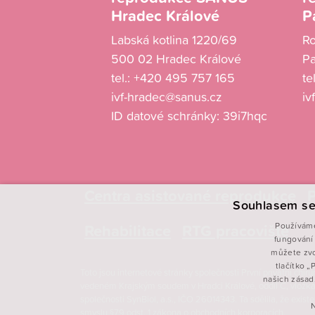
Hradec Králové
P
Labská kotlina 1220/69
R
500 02 Hradec Králové
Pa
tel.:
+420 495 757 165
te
ivf-hradec@sanus.cz
iv
ID datové schránky: 39i7hqc
Centra asistované reprodukce
P
Souhlasem se
Rehabilitace
RTG pracoviště
Používáme
fungování 
můžete zvo
tlačítko 
Toto jsou internetové stránky společnosti První privátní chi
našich zásad
vedeném Krajským soudem v Hradci Králové, oddíl C, vložka
společnosti SynBiol, a.s., IČO 26014343. Ta sdělila, že exi
smyslu §79 odst. 1 zákona o obchodních korporacích.