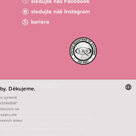
sledujte náš Facebook
sledujte náš Instagram
kariéra
Urologie
Ortopedie
by. Děkujeme.
ro správné
 NASTAVENÍ"
CZECH
liknutím na
ENGLISH
ozsahu dle
 PSČ 500 02, IČ: 49813692, zapsané v obchodním rejstříku
v zemích mimo
SYNBIOL, a to na základě oznámení řídící osoby koncernu –
POLISH
mo ovládané již nebudou podléhat jednotnému řízení ve
.
FRENCH