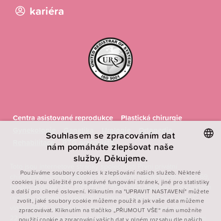
kariéra
Centra asistované reprodukce
Plastická chirurgie
Gynekologie
Genetika
Urologie
Ortopedie
Souhlasem se zpracováním dat
Rehabilitace
RTG pracoviště
nám pomáháte zlepšovat naše
služby. Děkujeme.
CZECH
Toto jsou internetové stránky společnosti První privátní
Používáme soubory cookies k zlepšování našich služeb. Některé
chirurgické centrum spol. s r.o., se sídlem Labská kotlina 1220/69,
ENGLISH
cookies jsou důležité pro správné fungování stránek, jiné pro statistiky
Hradec Králové, PSČ 500 02, IČ: 49813692, zapsané v obchodním
a další pro cílené oslovení. Kliknutím na "UPRAVIT NASTAVENÍ" můžete
POLISH
rejstříku vedeném Krajským soudem v Hradci Králové, oddíl C,
zvolit, jaké soubory cookie můžeme použít a jak vaše data můžeme
vložka 5023. Společnost přestala být s účinností ode dne
FRENCH
zpracovávat. Kliknutím na tlačítko „PŘIJMOUT VŠE“ nám umožníte
22.5.2021 členem koncernu SYNBIOL, a to na základě oznámení
použití cookie a zpracování vašich dat v plném rozsahu dle našich