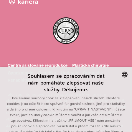
kariéra
Centra asistované reprodukce
Plastická chirurgie
Gynekologie
Genetika
Urologie
Ortopedie
Souhlasem se zpracováním dat
Rehabilitace
RTG pracoviště
nám pomáháte zlepšovat naše
služby. Děkujeme.
CZECH
Toto jsou internetové stránky společnosti První privátní
Používáme soubory cookies k zlepšování našich služeb. Některé
chirurgické centrum spol. s r.o., se sídlem Labská kotlina 1220/69,
ENGLISH
cookies jsou důležité pro správné fungování stránek, jiné pro statistiky
Hradec Králové, PSČ 500 02, IČ: 49813692, zapsané v obchodním
a další pro cílené oslovení. Kliknutím na "UPRAVIT NASTAVENÍ" můžete
POLISH
rejstříku vedeném Krajským soudem v Hradci Králové, oddíl C,
zvolit, jaké soubory cookie můžeme použít a jak vaše data můžeme
vložka 5023. Společnost přestala být s účinností ode dne
FRENCH
zpracovávat. Kliknutím na tlačítko „PŘIJMOUT VŠE“ nám umožníte
22.5.2021 členem koncernu SYNBIOL, a to na základě oznámení
použití cookie a zpracování vašich dat v plném rozsahu dle našich
řídící osoby koncernu – společnosti SynBiol, a.s., IČO 26014343.
zásad. Souhlasíte tak také s tím, že tyto data mohou být přenášeny a