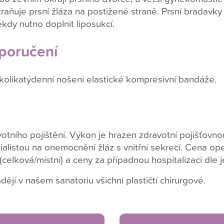
traňuje prsní žláza na postižené straně. Prsní bradavky 
kdy nutno doplnit liposukcí.
poručení
ěkolikatýdenní nošení elastické kompresivní bandáže.
tního pojištění. Výkon je hrazen zdravotní pojišťovn
listou na onemocnění žláz s vnitřní sekrecí. Cena ope
(celková/místní) a ceny za případnou hospitalizaci dle je
jí v našem sanatoriu všichni plastičtí chirurgové.