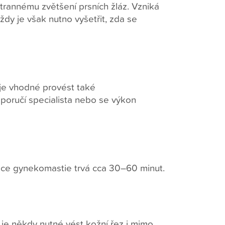
annému zvětšení prsních žláz. Vzniká
ždy je však nutno vyšetřit, zda se
 je vhodné provést také
oporučí specialista nebo se výkon
race gynekomastie trvá cca 30–60 minut.
 je někdy nutné vést kožní řez i mimo