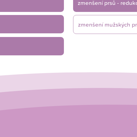
zmenšení prsů - reduk
zmenšení mužských pr