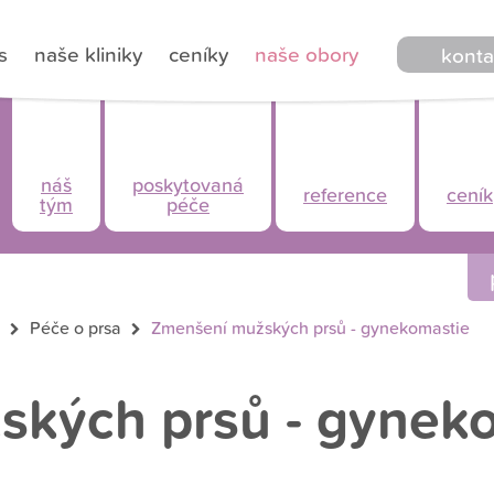
s
naše kliniky
ceníky
naše obory
konta
náš
poskytovaná
reference
ceník
tým
péče
Péče o prsa
Zmenšení mužských prsů - gynekomastie
kých prsů - gynek