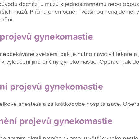
důvodů dochází u mužů k jednostrannému nebo oboustr
tarších mužů. Příčinu onemocnění většinou nenajdeme, v
cnění.
 projevů gynekomastie
neočekávané zvětšení, pak je nutno navštívit lékaře a
 k vyloučení jiné příčiny gynekomastie. Operaci pak d
ní projevů gynekomastie
 celkové anestezii a za krátkodobé hospitalizace. Ope
nění projevů gynekomastie
bo zevním okraji prsního dvorce, u větší gynekomastie