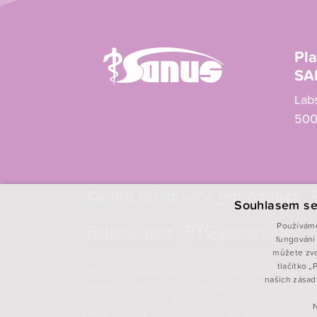
Pla
SA
Lab
500
Centra asistované reprodukce
Souhlasem se
Rehabilitace
RTG pracoviště
Používáme
fungování 
můžete zvo
tlačítko 
Toto jsou internetové stránky společnosti První privátní ch
našich zásad
vedeném Krajským soudem v Hradci Králové, oddíl C, vložk
– společnosti SynBiol, a.s., IČO 26014343. Ta sdělila, že e
smyslu §79 odst. 1 zákona o obchodních korporacích.