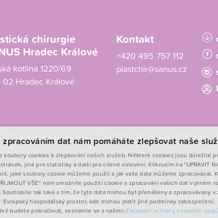
stická chirurgie
Kontakt
NUS Hradec Králové
+420 495 757 112
ská kotlina 1220/69
plastchir@sanus.cz
 02 Hradec Králové
Plastická chirurgie
Gynekologie
Genetika
 zpracováním dat nám pomáháte zlepšovat naše služ
 soubory cookies k zlepšování našich služeb. Některé cookies jsou důležité p
stránek, jiné pro statistiky a další pro cílené oslovení. Kliknutím na "UPRAVIT
lit, jaké soubory cookie můžeme použít a jak vaše data můžeme zpracovávat. K
„PŘIJMOUT VŠE“ nám umožníte použití cookie a zpracování vašich dat v plném r
irurgické centrum spol. s r.o., se sídlem Labská kotlina 1220/69, Hradec Králové
. Souhlasíte tak také s tím, že tyto data mohou být přenášeny a zpracovávány 
a 5023. Společnost přestala být s účinností ode dne 22.5.2021 členem koncernu
Evropský hospodářský prostor, kde mohou platit jiné podmínky zabezpečení.
xistence koncernu není k danému datu nadále dána s tím, že osoby jí přímo či nep
Než budete pokračovat, seznamte se s našimi
Zásadami ochrany osobních údajů