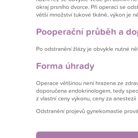
okraj prsního dvorce. Při operaci se ods
větší množství tukové tkáně, výkon je ně
Pooperační průběh a do
Po odstranění žlázy je obvykle nutné n
Forma úhrady
Operace většinou není hrazena ze zdravo
doporučena endokrinologem, tedy specia
z vlastní ceny výkonu, ceny za anestezii 
Odstranění projevů gynekomastie provádě