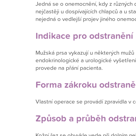
Jedná se o onemocnění, kdy z různých 
nejčastěji u dospívajících chlapců a u s
nejedná o vedlejší projev jiného onemo
Indikace pro odstranění
Mužská prsa vykazují u některých mužů 
endokrinologické a urologické vyšetření
provede na přání pacienta.
Forma zákroku odstraně
Vlastní operace se provádí zpravidla v
Způsob a průběh odstra
Kožní řez se obvykle vede při dolním ne