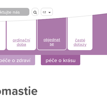
ktujte nás
cz
objednat
ordinační
časté
se
doba
dotazy
péče o zdraví
péče o krásu
omastie