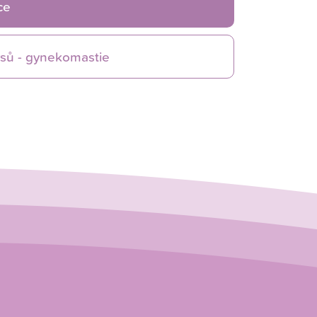
ce
sů - gynekomastie