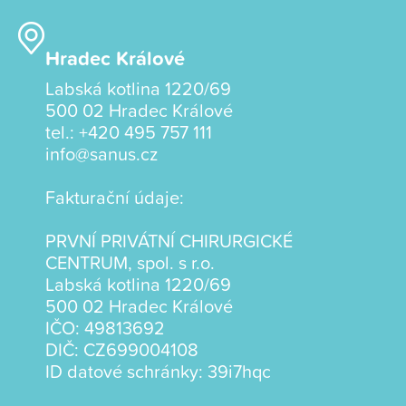
Hradec Králové
Labská kotlina 1220/69
500 02 Hradec Králové
tel.:
+420 495 757 111
info@sanus.cz
Fakturační údaje:
PRVNÍ PRIVÁTNÍ CHIRURGICKÉ
CENTRUM, spol. s r.o.
Labská kotlina 1220/69
500 02 Hradec Králové
IČO: 49813692
DIČ: CZ699004108
ID datové schránky: 39i7hqc