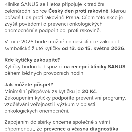
Klinika SANUS se i letos připojuje k tradiční
Český den proti rakovině
celonárodní sbírce
, kterou
pořádá Liga proti rakovině Praha. Cílem této akce je
zvýšit povědomí o prevenci onkologických
onemocnění a podpořit boj proti rakovině.
V roce 2026 bude možné na naší klinice zakoupit
od 13. do 15. května 2026
symbolické žluté kytičky
.
Kde kytičky zakoupíte?
na recepci kliniky SANUS
Kytičky budou k dispozici
během běžných provozních hodin.
Jak můžete přispět?
20 Kč
Minimální příspěvek za kytičku je
.
Zakoupením kytičky podpoříte preventivní programy,
vzdělávání veřejnosti i výzkum v oblasti
onkologických onemocnění.
Zapojením do sbírky chceme společně s vámi
prevence a včasná diagnostika
připomenout, že