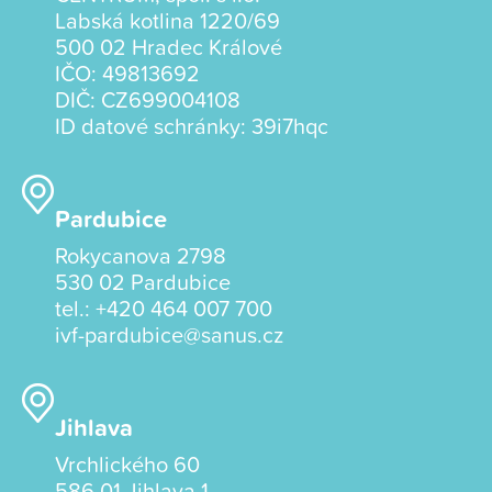
Labská kotlina 1220/69
500 02 Hradec Králové
IČO: 49813692
DIČ: CZ699004108
ID datové schránky: 39i7hqc
Pardubice
Rokycanova 2798
530 02 Pardubice
tel.:
+420 464 007 700
ivf-pardubice@sanus.cz
Jihlava
Vrchlického 60
586 01 Jihlava 1