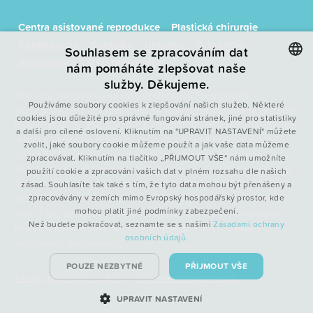
Centra asistované reprodukce
Plastická chirurgie
Gynekologie
Genetika
Urologie
Ortopedie
Souhlasem se zpracováním dat
Rehabilitace
RTG pracoviště
nám pomáháte zlepšovat naše
služby. Děkujeme.
CZECH
Toto jsou internetové stránky společnosti První privátní
Používáme soubory cookies k zlepšování našich služeb. Některé
chirurgické centrum spol. s r.o., se sídlem Labská kotlina 1220/69,
ENGLISH
cookies jsou důležité pro správné fungování stránek, jiné pro statistiky
Hradec Králové, PSČ 500 02, IČ: 49813692, zapsané v obchodním
a další pro cílené oslovení. Kliknutím na "UPRAVIT NASTAVENÍ" můžete
POLISH
rejstříku vedeném Krajským soudem v Hradci Králové, oddíl C,
zvolit, jaké soubory cookie můžeme použít a jak vaše data můžeme
vložka 5023. Společnost přestala být s účinností ode dne
FRENCH
zpracovávat. Kliknutím na tlačítko „PŘIJMOUT VŠE“ nám umožníte
22.5.2021 členem koncernu SYNBIOL, a to na základě oznámení
použití cookie a zpracování vašich dat v plném rozsahu dle našich
řídící osoby koncernu – společnosti SynBiol, a.s., IČO 26014343.
zásad. Souhlasíte tak také s tím, že tyto data mohou být přenášeny a
Ta sdělila, že existence koncernu není k danému datu nadále
zpracovávány v zemích mimo Evropský hospodářský prostor, kde
mohou platit jiné podmínky zabezpečení.
dána s tím, že osoby jí přímo či nepřímo ovládané již nebudou
Než budete pokračovat, seznamte se s našimi
Zásadami ochrany
podléhat jednotnému řízení ve smyslu §79 odst. 1 zákona o
osobních údajů.
obchodních korporacích.
POUZE NEZBYTNÉ
PŘIJMOUT VŠE
Zásady používání cookies
|
Ochrana osobních údajů
UPRAVIT NASTAVENÍ