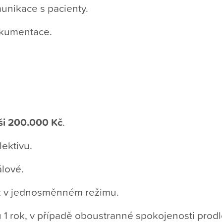
munikace s pacienty.
okumentace.
i 200.000 Kč
.
ektivu.
álové.
ek v jednosměnném režimu.
 1 rok, v případě oboustranné spokojenosti prod