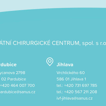
ÁTNÍ CHIRURGICKÉ CENTRUM, spol. s r.o
rdubice
Jihlava
ycanova 2798
Vrchlického 60
 02 Pardubice
586 01 Jihlava 1
:
+420 464 007 700
tel.:
+420 731 697 785
-pardubice@sanus.cz
tel.:
+420 567 211 208
ivf-jihlava@sanus.cz