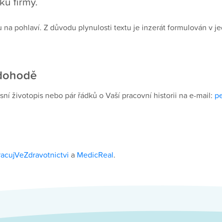
ků firmy.
a pohlaví. Z důvodu plynulosti textu je inzerát formulován v j
 dohodě
í životopis nebo pár řádků o Vaší pracovní historii na e-mail:
p
racujVeZdravotnictvi
a
MedicReal
.