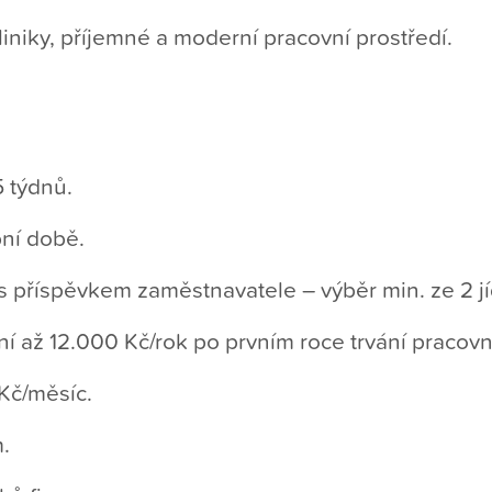
niky, příjemné a moderní pracovní prostředí.
 týdnů.
bní době.
 s příspěvkem zaměstnavatele – výběr min. ze 2 jí
ění až 12.000 Kč/rok po prvním roce trvání praco
Kč/měsíc.
.