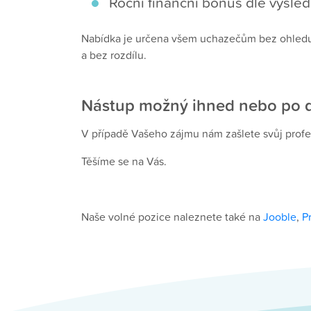
Roční finanční bonus dle výsled
Nabídka je určena všem uchazečům bez ohledu n
a bez rozdílu.
Nástup možný ihned nebo po
V případě Vašeho zájmu nám zašlete svůj profesn
Těšíme se na Vás.
Naše volné pozice naleznete také na
Jooble
,
P