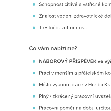
Schopnost citlivé a vstřícné ko
Znalost vedení zdravotnické d
Trestní bezúhonnost.
Co vám nabízíme?
NÁBOROVÝ PŘÍSPĚVEK ve výš
Práci v menším a přátelském kol
Místo výkonu práce v Hradci Kr
Plný / zkrácený pracovní úvaz
Pracovní poměr na dobu určitou