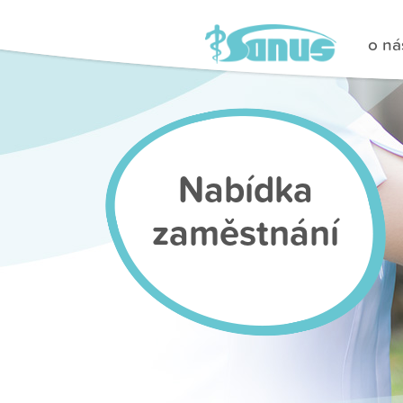
o ná
Nabídka
zaměstnání