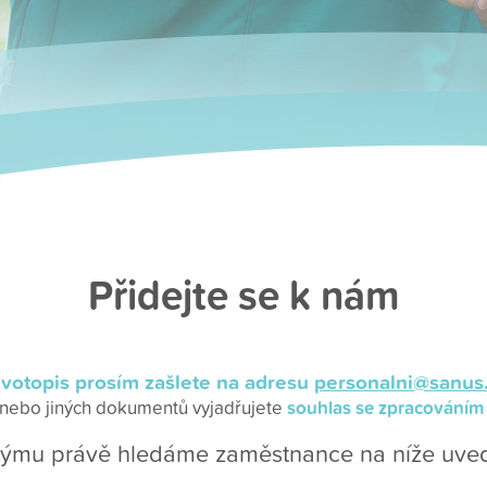
Přidejte se k nám
ivotopis prosím zašlete na adresu
personalni@sanus
souhlas se zpracováním
 nebo jiných dokumentů vyjadřujete
týmu právě hledáme zaměstnance na níže uved