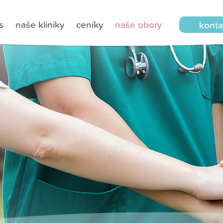
s
naše kliniky
ceníky
naše obory
konta