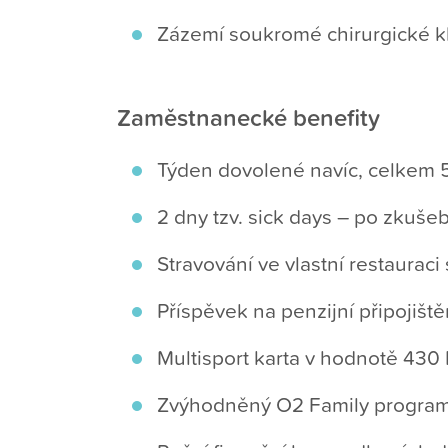
Zázemí soukromé chirurgické kli
Zaměstnanecké benefity
Týden dovolené navíc, celkem 5
2 dny tzv. sick days – po zkuše
Stravování ve vlastní restauraci
Příspěvek na penzijní připojišt
Multisport karta v hodnotě 430 
Zvýhodněný O2 Family program