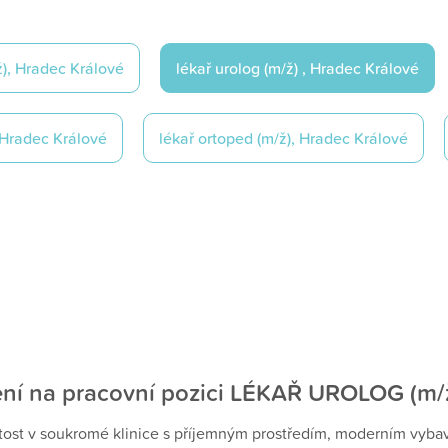
/ž), Hradec Králové
Lékař urolog (m/ž) , Hradec Králové
, Hradec Králové
Lékař ortoped (m/ž), Hradec Králové
ení na pracovní pozici LÉKAŘ UROLOG (m/ž
itost v soukromé klinice s příjemným prostředím, moderním vyb