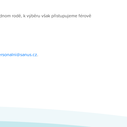
ednom rodě, k výběru však přistupujeme férově
ersonalni@sanus.cz
.