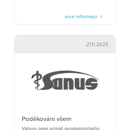
si bezplatné a profi péče v naší republice
bohužel moc neváží.
více informací
27.11.2025
Poděkování všem
Vážený pane primáři gynekologického