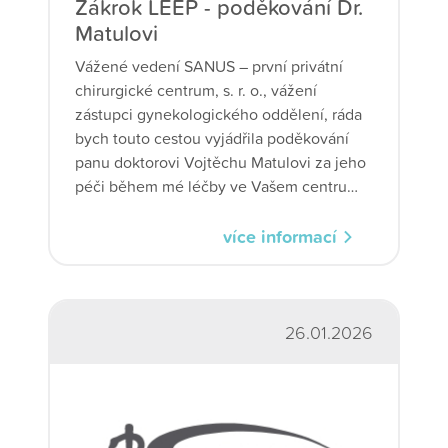
Zákrok LEEP - poděkování Dr.
Matulovi
Vážené vedení SANUS – první privátní
chirurgické centrum, s. r. o., vážení
zástupci gynekologického oddělení, ráda
bych touto cestou vyjádřila poděkování
panu doktorovi Vojtěchu Matulovi za jeho
péči během mé léčby ve Vašem centru
před i po zákroku LEEP.
více informací
26.01.2026