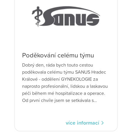
Poděkování celému týmu
Dobrý den, ráda bych touto cestou
poděkovala celému týmu SANUS Hradec
Králové - oddělení GYNEKOLOGIE za
naprosto profesionální, lidskou a laskavou
péči během mé hospitalizace a operace.
Od první chvíle jsem se setkávala s
ochotou, empatií a velkou profesionalitou
všech zaměstnanců. Lékaři, sestřičky, pan
primář MUDr. Jiří Štěpán, MBA
více informací
gynekologického oddělení,