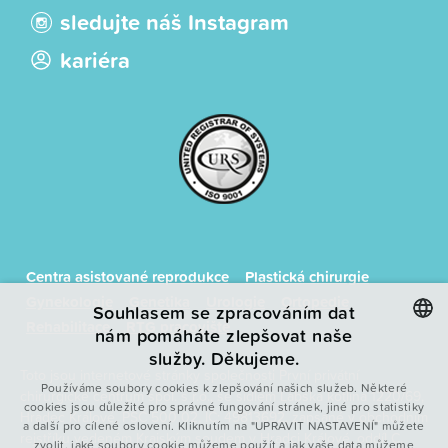
sledujte náš Instagram
kariéra
Centra asistované reprodukce
Plastická chirurgie
Gynekologie
Genetika
Urologie
Ortopedie
Souhlasem se zpracováním dat
Rehabilitace
RTG pracoviště
nám pomáháte zlepšovat naše
služby. Děkujeme.
CZECH
Toto jsou internetové stránky společnosti První privátní
Používáme soubory cookies k zlepšování našich služeb. Některé
chirurgické centrum spol. s r.o., se sídlem Labská kotlina 1220/69,
ENGLISH
cookies jsou důležité pro správné fungování stránek, jiné pro statistiky
Hradec Králové, PSČ 500 02, IČ: 49813692, zapsané v obchodním
a další pro cílené oslovení. Kliknutím na "UPRAVIT NASTAVENÍ" můžete
POLISH
rejstříku vedeném Krajským soudem v Hradci Králové, oddíl C,
zvolit, jaké soubory cookie můžeme použít a jak vaše data můžeme