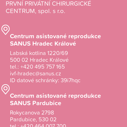
PRVNÍ PRIVÁTNÍ CHIRURGICKÉ
CENTRUM, spol. s r.o.
Centrum asistované reprodukce
SANUS Hradec Králové
Labská kotlina 1220/69
500 02 Hradec Králové
tel.:
+420 495 757 165
ivf-hradec@sanus.cz
ID datové schránky: 39i7hqc
Centrum asistované reprodukce
SANUS Pardubice
Rokycanova 2798
Pardubice, 530 02
tel.:
+420 464 007 700