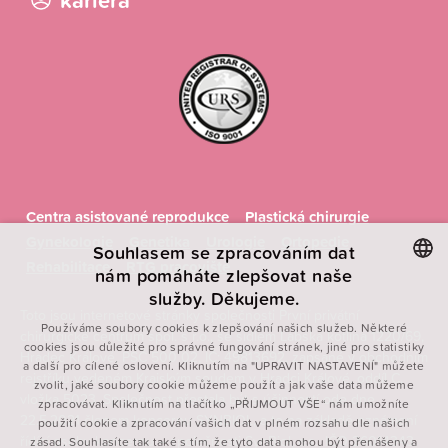
kariéra
Centra asistované reprodukce
Plastická chirurgie
Gynekologie
Genetika
Urologie
Ortopedie
Souhlasem se zpracováním dat
Rehabilitace
RTG pracoviště
nám pomáháte zlepšovat naše
služby. Děkujeme.
CZECH
Toto jsou internetové stránky společnosti První privátní
Používáme soubory cookies k zlepšování našich služeb. Některé
chirurgické centrum spol. s r.o., se sídlem Labská kotlina 1220/69,
ENGLISH
cookies jsou důležité pro správné fungování stránek, jiné pro statistiky
Hradec Králové, PSČ 500 02, IČ: 49813692, zapsané v obchodním
a další pro cílené oslovení. Kliknutím na "UPRAVIT NASTAVENÍ" můžete
POLISH
rejstříku vedeném Krajským soudem v Hradci Králové, oddíl C,
zvolit, jaké soubory cookie můžeme použít a jak vaše data můžeme
vložka 5023. Společnost přestala být s účinností ode dne
FRENCH
zpracovávat. Kliknutím na tlačítko „PŘIJMOUT VŠE“ nám umožníte
22.5.2021 členem koncernu SYNBIOL, a to na základě oznámení
použití cookie a zpracování vašich dat v plném rozsahu dle našich
řídící osoby koncernu – společnosti SynBiol, a.s., IČO 26014343.
zásad. Souhlasíte tak také s tím, že tyto data mohou být přenášeny a