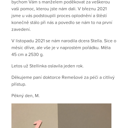
bychom Vám s manželem poděkovat za veškerou
vaši pomoc, kterou jste nám dali. V březnu 2021
jsme u vás podstoupili proces oplodnění a štěstí
konečně stálo při nás a povedlo se nám to na první
zavedení.
V listopadu 2021 se nám narodila dcera Stella. Sice o
měsíc dříve, ale vše je v naprostém pořádku. Měla
45 cm a 2530 g.
Letos už Stellinka oslavila jeden rok.
Děkujeme paní doktorce Remešové za péči a citlivý
přístup.
Pěkný den, M.