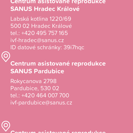
Centrum asistované reprodukce
SANUS Hradec Králové
Labská kotlina 1220/69
500 02 Hradec Králové
tel.:
+420 495 757 165
ivf-hradec@sanus.cz
ID datové schránky: 39i7hqc
Centrum asistované reprodukce
SANUS Pardubice
Rokycanova 2798
Pardubice, 530 02
tel.:
+420 464 007 700
ivf-pardubice@sanus.cz
Centrum asistované reprodukce