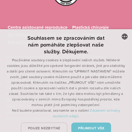
Centra asistované reprodukce
Plastická chirurgie
Gynekologie
Genetika
Urologie
Ortopedie
Souhlasem se zpracováním dat
Rehabilitace
RTG pracoviště
nám pomáháte zlepšovat naše
služby. Děkujeme.
CZECH
Toto jsou internetové stránky společnosti První privátní
Používáme soubory cookies k zlepšování našich služeb. Některé
chirurgické centrum spol. s r.o., se sídlem Labská kotlina 1220/69,
ENGLISH
cookies jsou důležité pro správné fungování stránek, jiné pro statistiky
Hradec Králové, PSČ 500 02, IČ: 49813692, zapsané v obchodním
a další pro cílené oslovení. Kliknutím na "UPRAVIT NASTAVENÍ" můžete
POLISH
rejstříku vedeném Krajským soudem v Hradci Králové, oddíl C,
zvolit, jaké soubory cookie můžeme použít a jak vaše data můžeme
vložka 5023. Společnost přestala být s účinností ode dne
FRENCH
zpracovávat. Kliknutím na tlačítko „PŘIJMOUT VŠE“ nám umožníte
22.5.2021 členem koncernu SYNBIOL, a to na základě oznámení
použití cookie a zpracování vašich dat v plném rozsahu dle našich
řídící osoby koncernu – společnosti SynBiol, a.s., IČO 26014343.
zásad. Souhlasíte tak také s tím, že tyto data mohou být přenášeny a
Ta sdělila, že existence koncernu není k danému datu nadále
zpracovávány v zemích mimo Evropský hospodářský prostor, kde
mohou platit jiné podmínky zabezpečení.
dána s tím, že osoby jí přímo či nepřímo ovládané již nebudou
Než budete pokračovat, seznamte se s našimi
Zásadami ochrany
podléhat jednotnému řízení ve smyslu §79 odst. 1 zákona o
osobních údajů.
obchodních korporacích.
POUZE NEZBYTNÉ
PŘIJMOUT VŠE