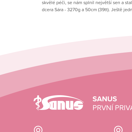
skvělé péči, se nám splnil největší sen a st
dcera Sára - 3270g a 50cm (39tt). Ještě jed
SANUS
PRVNÍ PRIV