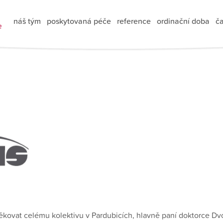
náš tým
poskytovaná péče
reference
ordinační doba
ča
e
ovat celému kolektivu v Pardubicích, hlavně paní doktorce Dvořá