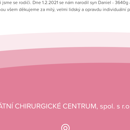
ali jsme se rodiči. Dne 1.2.2021 se nám narodil syn Daniel - 3640
nou všem děkujeme za milý, velmi lidský a opravdu individuální př
ÁTNÍ CHIRURGICKÉ CENTRUM, spol. s r.o