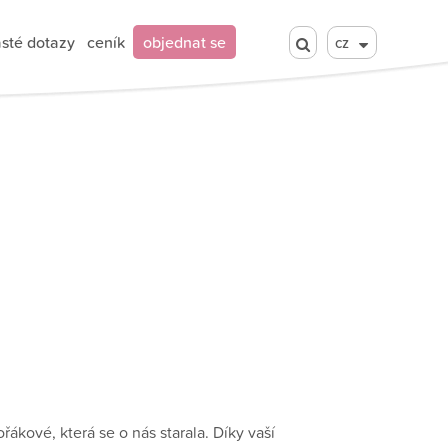
sté dotazy
ceník
objednat se
cz
kové, která se o nás starala. Díky vaší