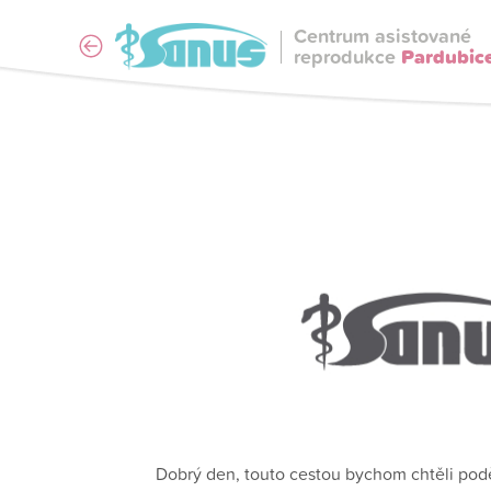
Centrum asistované
reprodukce
Pardubic
Dobrý den, touto cestou bychom chtěli poděk