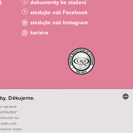
é
dokumenty ke stažení
sledujte náš Facebook
sledujte náš Instagram
kariéra
Urologie
Ortopedie
by. Děkujeme.
ro správné
 NASTAVENÍ"
CZECH
liknutím na
ENGLISH
ozsahu dle
 PSČ 500 02, IČ: 49813692, zapsané v obchodním rejstříku
v zemích mimo
SYNBIOL, a to na základě oznámení řídící osoby koncernu –
POLISH