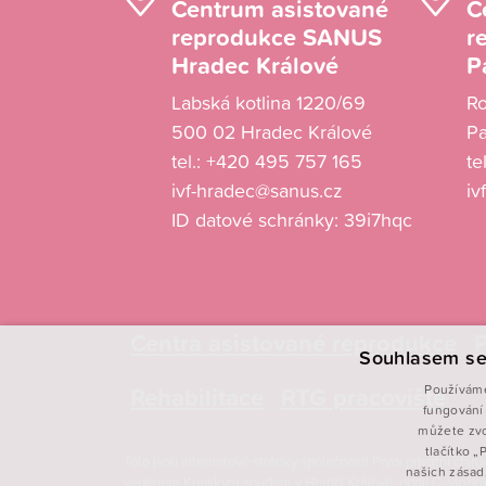
Centrum asistované
C
reprodukce SANUS
r
Hradec Králové
P
Labská kotlina 1220/69
R
500 02 Hradec Králové
Pa
tel.:
+420 495 757 165
te
ivf-hradec@sanus.cz
iv
ID datové schránky: 39i7hqc
Centra asistované reprodukce
P
Souhlasem se
Rehabilitace
RTG pracoviště
Používáme
fungování 
můžete zvo
tlačítko 
Toto jsou internetové stránky společnosti První privátní chi
našich zásad
vedeném Krajským soudem v Hradci Králové, oddíl C, vložka