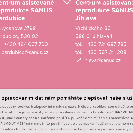
entrum asistované
Centrum asistovan
eprodukce SANUS
reprodukce SANUS
ardubice
Jihlava
okycanova 2798
Vrchlického 60
rdubice, 530 02
586 01 Jihlava 1
l.:
+420 464 007 700
tel.:
+420 731 697 785
f-pardubice@sanus.cz
tel.:
+420 567 211 208
ivf-jihlava@sanus.cz
lastická chirurgie
Gynekologie
Genetika
 zpracováním dat nám pomáháte zlepšovat naše služ
 soubory cookies k zlepšování našich služeb. Některé cookies jsou důležité p
stránek, jiné pro statistiky a další pro cílené oslovení. Kliknutím na "UPRAVIT
lit, jaké soubory cookie můžeme použít a jak vaše data můžeme zpracovávat. K
„PŘIJMOUT VŠE“ nám umožníte použití cookie a zpracování vašich dat v plném r
rurgické centrum spol. s r.o., se sídlem Labská kotlina 1220/69, Hradec Králové,
. Souhlasíte tak také s tím, že tyto data mohou být přenášeny a zpracovávány 
 5023. Společnost přestala být s účinností ode dne 22.5.2021 členem koncernu 