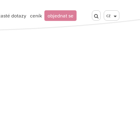
časté dotazy
ceník
objednat se
cz