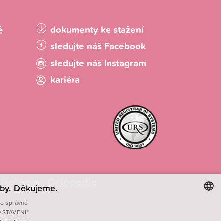
é
dokumenty ke stažení
sledujte náš Facebook
sledujte náš Instagram
kariéra
Urologie
Ortopedie
by. Děkujeme.
ro správné
 NASTAVENÍ"
CZECH