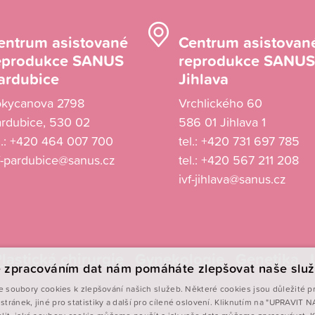
entrum asistované
Centrum asistovan
eprodukce SANUS
reprodukce SANUS
ardubice
Jihlava
okycanova 2798
Vrchlického 60
rdubice, 530 02
586 01 Jihlava 1
l.:
+420 464 007 700
tel.:
+420 731 697 785
f-pardubice@sanus.cz
tel.:
+420 567 211 208
ivf-jihlava@sanus.cz
lastická chirurgie
Gynekologie
Genetika
 zpracováním dat nám pomáháte zlepšovat naše služ
 soubory cookies k zlepšování našich služeb. Některé cookies jsou důležité p
stránek, jiné pro statistiky a další pro cílené oslovení. Kliknutím na "UPRAVIT