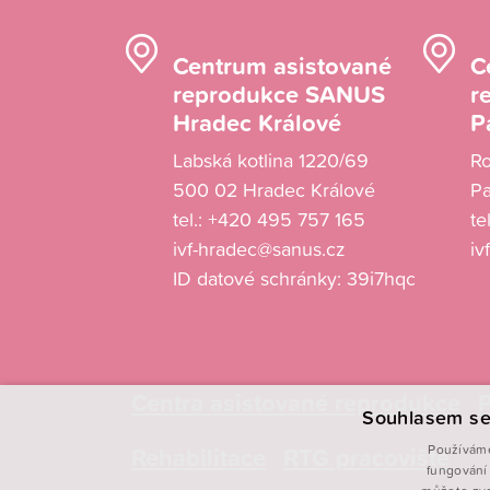
Centrum asistované
C
reprodukce SANUS
r
Hradec Králové
P
Labská kotlina 1220/69
R
500 02 Hradec Králové
Pa
tel.:
+420 495 757 165
te
ivf-hradec@sanus.cz
iv
ID datové schránky: 39i7hqc
Centra asistované reprodukce
P
Souhlasem se
Rehabilitace
RTG pracoviště
Používáme
fungování 