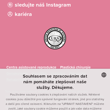
sledujte náš Instagram
kariéra
Centra asistované reprodukce
Plastická chirurgie
Gynekologie
Genetika
Urologie
Ortopedie
Souhlasem se zpracováním dat
Rehabilitace
RTG pracoviště
nám pomáháte zlepšovat naše
služby. Děkujeme.
CZECH
Toto jsou internetové stránky společnosti První privátní
Používáme soubory cookies k zlepšování našich služeb. Některé
chirurgické centrum spol. s r.o., se sídlem Labská kotlina 1220/69,
ENGLISH
cookies jsou důležité pro správné fungování stránek, jiné pro statistiky
Hradec Králové, PSČ 500 02, IČ: 49813692, zapsané v obchodním
a další pro cílené oslovení. Kliknutím na "UPRAVIT NASTAVENÍ" můžete
POLISH
rejstříku vedeném Krajským soudem v Hradci Králové, oddíl C,
zvolit, jaké soubory cookie můžeme použít a jak vaše data můžeme