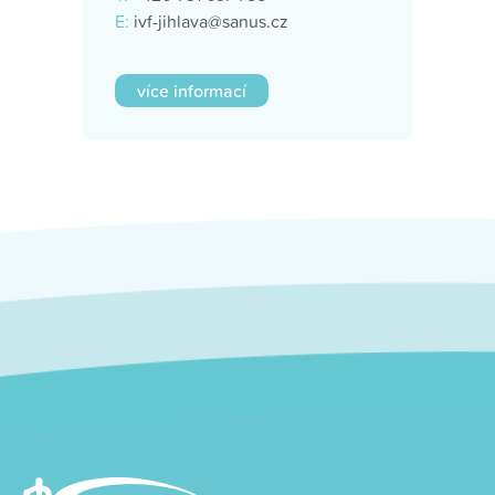
E:
ivf-jihlava@sanus.cz
více informací