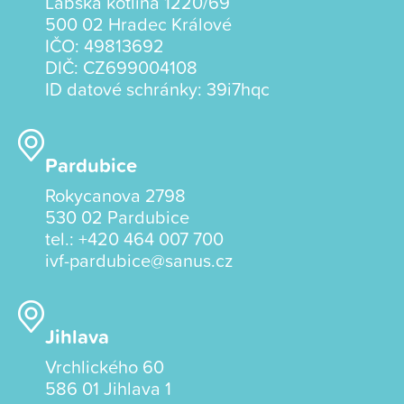
Labská kotlina 1220/69
500 02 Hradec Králové
IČO: 49813692
DIČ: CZ699004108
ID datové schránky: 39i7hqc
Pardubice
Rokycanova 2798
530 02 Pardubice
tel.:
+420 464 007 700
ivf-pardubice@sanus.cz
Jihlava
Vrchlického 60
586 01 Jihlava 1